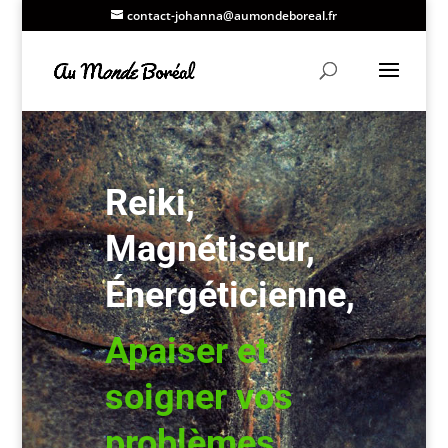
contact-johanna@aumondeboreal.fr
Reiki,
Magnétiseur,
Énergéticienne,
Apaiser et
soigner vos
problèmes